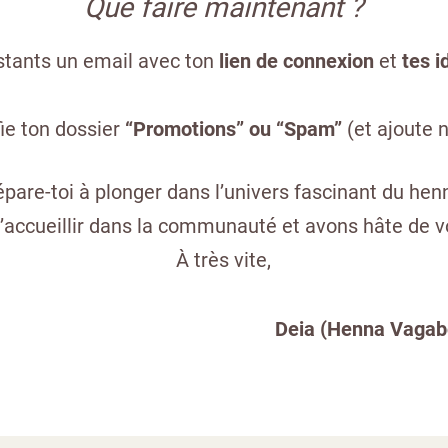
Que faire maintenant ?
nstants un email avec ton
lien de connexion
et
tes i
ifie ton dossier
“Promotions” ou “Spam”
(et ajoute n
épare-toi à plonger dans l’univers fascinant du henn
accueillir dans la communauté et avons hâte de vo
À très vite,
Deia (Henna Vagab